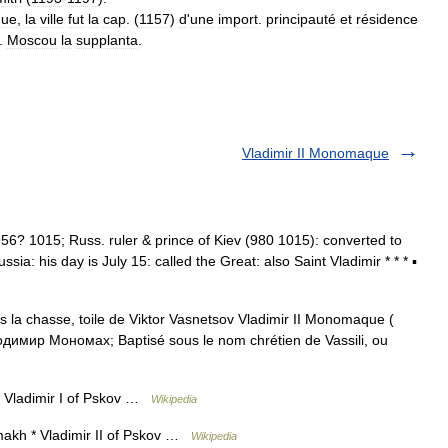
ue
,
la
ville
fut
la
cap
. (
1157
)
d
'
une
import
.
principauté
et
résidence
).
Moscou
la
supplanta
.
Vladimir II Monomaque
 956? 1015; Russ. ruler & prince of Kiev (980 1015): converted to
sia: his day is July 15: called the Great: also Saint Vladimir * * * ▪
chasse, toile de Viktor Vasnetsov Vladimir II Monomaque (
имир Мономах; Baptisé sous le nom chrétien de Vassili, ou
 * Vladimir I of Pskov …
Wikipedia
makh * Vladimir II of Pskov …
Wikipedia