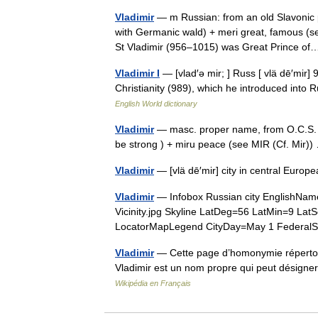
Vladimir
— m Russian: from an old Slavonic 
with Germanic wald) + meri great, famous (se
St Vladimir (956–1015) was Great Prince 
Vladimir I
— [vlad′ə mir; ] Russ [ vlä dē′mir]
Christianity (989), which he introduced into R
English World dictionary
Vladimir
— masc. proper name, from O.C.S. Vl
be strong ) + miru peace (see MIR (Cf. Mir
Vladimir
— [vlä dē′mir] city in central Eur
Vladimir
— Infobox Russian city EnglishNa
Vicinity.jpg Skyline LatDeg=56 LatMin=9 L
LocatorMapLegend CityDay=May 1 Federal
Vladimir
— Cette page d’homonymie répertorie
Vladimir est un nom propre qui peut désig
Wikipédia en Français