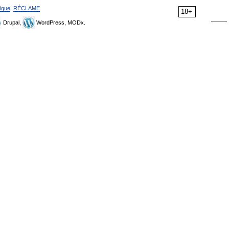
ique
,
RÉCLAME
18+
Drupal,
WordPress, MODx.