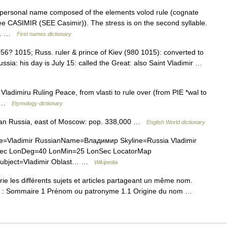
personal name composed of the elements volod rule (cognate
e CASIMIR (SEE Casimir)). The stress is on the second syllable.
of… …
First names dictionary
 956? 1015; Russ. ruler & prince of Kiev (980 1015): converted to
ussia: his day is July 15: called the Great: also Saint Vladimir …
adimiru Ruling Peace, from vlasti to rule over (from PIE *wal to
)) …
Etymology dictionary
opean Russia, east of Moscow: pop. 338,000 …
English World dictionary
me=Vladimir RussianName=Владимир Skyline=Russia Vladimir
atSec LonDeg=40 LonMin=25 LonSec LocatorMap
Subject=Vladimir Oblast… …
Wikipedia
 les différents sujets et articles partageant un même nom.
ner : Sommaire 1 Prénom ou patronyme 1.1 Origine du nom …