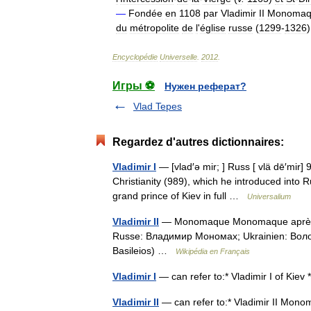
—
Fondée
en
1108
par
Vladimir
II
Monomaq
du
métropolite
de
l
'
église
russe
(
1299
-
1326
Encyclopédie
Universelle
.
2012
.
Игры ⚽
Нужен реферат?
Vlad Tepes
Regardez d'autres dictionnaires:
Vladimir I
— [vlad′ə mir; ] Russ [ vlä dē′mir]
Christianity (989), which he introduced into Rus
grand prince of Kiev in full …
Universalium
Vladimir II
— Monomaque Monomaque après la 
Russe: Владимир Мономах; Ukrainien: Волод
Basileios) …
Wikipédia en Français
Vladimir I
— can refer to:* Vladimir I of Kiev
Vladimir II
— can refer to:* Vladimir II Mono