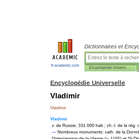
Dictionnaires et Ency
fr-academic.com
Encyclopédie Universelle
Encyclopédie Universelle
Vladimir
Vladimir
Vladimir
v
.
de
Russie
;
331
000
hab
.;
ch
.-
l
.
de
la
rég
.
—
Nombreux
monuments:
cath
.
de
la
Dormi
l
'
Intercession
-
de
-
la
-
Vierge
(
v
.
1165
)
et
St
-
Dim