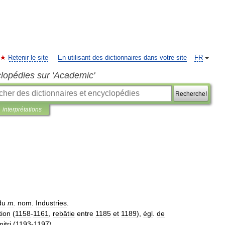
Retenir le site
En utilisant des dictionnaires dans votre site
FR
clopédies sur 'Academic'
Recherche!
interprétations
du
m
.
nom
.
Industries
.
tion
(
1158
-
1161
,
rebâtie
entre
1185
et
1189
),
égl
.
de
itri
(
1193
-
1197
).